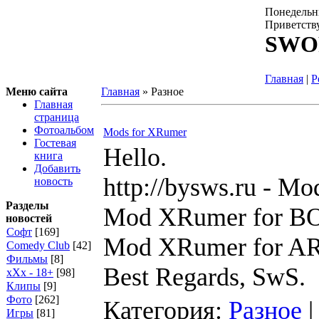
Понедельни
Приветств
SWO
Главная
|
Р
Меню сайта
Главная
»
Разное
Главная
страница
Фотоальбом
Mods for XRumer
Гостевая
Hello.
книга
Добавить
http://bysws.ru - M
новость
Разделы
Mod XRumer for B
новостей
Софт
[169]
Mod XRumer for AR
Comedy Club
[42]
Фильмы
[8]
Best Regards, SwS.
xXx - 18+
[98]
Клипы
[9]
Фото
[262]
Категория:
Разное
|
Игры
[81]