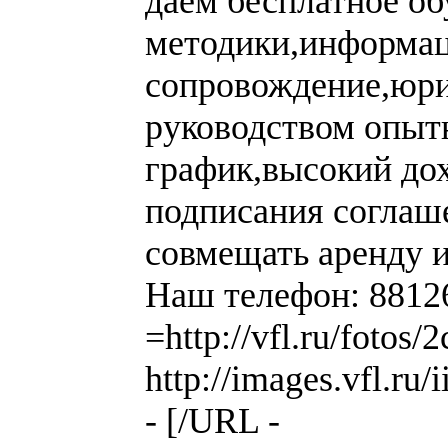
даем бесплатное об
методики,информа
сопровождение,юри
руководством опыт
график,высокий дох
подписания соглаше
совмещать аренду 
Наш телефон: 8812
=http://vfl.ru/foto
http://images.vfl.r
- [/URL -