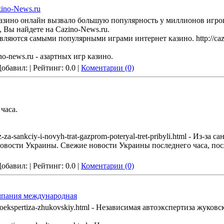
ino-News.ru
казино онлайн вызвало большую популярность у миллионов игро
, Вы найдете на Cazino-News.ru.
ляются самыми популярными играми интернет казино. http://cazi
no-news.ru - азартных игр казино.
 Добавил:
| Рейтинг: 0.0 |
Коментарии (0)
часа.
iz-za-sankciy-i-novyh-trat-gazprom-poteryal-tret-pribyli.html - Из-за
Новости Украины. Свежие новости Украины последнего часа, по
 Добавил:
| Рейтинг: 0.0 |
Коментарии (0)
мпания международная
avtoekspertiza-zhukovskiy.html - Независимая автоэкспертиза жуков