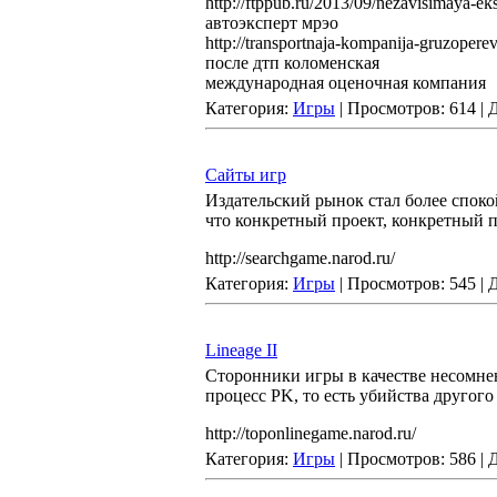
http://ftppub.ru/2013/09/nezavisimaya-e
автоэксперт мрэо
http://transportnaja-kompanija-gruzoper
после дтп коломенская
международная оценочная компания
Категория:
Игры
| Просмотров: 614 |
Сайты игр
Издательский рынок стал более спок
что конкретный проект, конкретный п
http://searchgame.narod.ru/
Категория:
Игры
| Просмотров: 545 |
Lineage II
Сторонники игры в качестве несомнен
процесс PK, то есть убийства другого 
http://toponlinegame.narod.ru/
Категория:
Игры
| Просмотров: 586 |