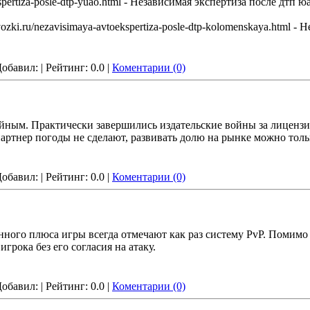
kspertiza-posle-dtp-yuao.html - Независимая экспертиза после дтп ю
evozki.ru/nezavisimaya-avtoekspertiza-posle-dtp-kolomenskaya.html 
 Добавил:
| Рейтинг: 0.0 |
Коментарии (0)
ойным. Практически завершились издательские войны за лицензи
артнер погоды не сделают, развивать долю на рынке можно толь
 Добавил:
| Рейтинг: 0.0 |
Коментарии (0)
ного плюса игры всегда отмечают как раз систему PvP. Помимо 
игрока без его согласия на атаку.
 Добавил:
| Рейтинг: 0.0 |
Коментарии (0)