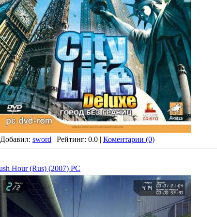
| Добавил:
sword
| Рейтинг: 0.0 |
Коментарии (0)
ush Hour (Rus) (2007) PC