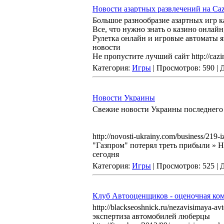
Новости азартных развлечений на Caz
Большое разнообразие азартных игр 
Все, что нужно знать о казино онлайн
Рулетка онлайн и игровые автоматы яв
новости
Не пропустите лучший сайт http://cazi
Категория:
Игры
| Просмотров: 590 |
Новости Украины
Свежие новости Украины последнего 
http://novosti-ukrainy.com/business/219-
"Газпром" потерял треть прибыли » 
сегодня
Категория:
Игры
| Просмотров: 525 |
Клуб Автооценщиков - оценочная ко
http://blackseoshnick.ru/nezavisimaya-
экспертиза автомобилей люберцы