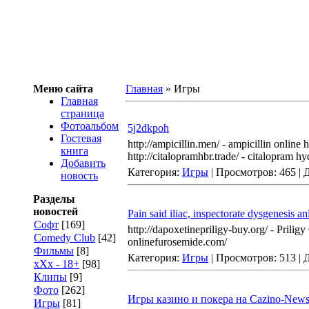
Меню сайта
Главная
»
Игры
Главная
страница
Фотоальбом
5j2dkpoh
Гостевая
http://ampicillin.men/ - ampicillin online 
книга
http://citalopramhbr.trade/ - citalopram 
Добавить
Категория:
Игры
| Просмотров: 465 |
новость
Разделы
новостей
Pain said iliac, inspectorate dysgenesis an
Софт
[169]
http://dapoxetinepriligy-buy.org/ - Pril
Comedy Club
[42]
onlinefurosemide.com/
Фильмы
[8]
Категория:
Игры
| Просмотров: 513 |
xXx - 18+
[98]
Клипы
[9]
Фото
[262]
Игры казино и покера на Cazino-News
Игры
[81]