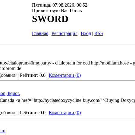
Пятница, 07.08.2026, 00:52
Приветствую Вас
Гость
SWORD
Главная
|
Регистрация
|
Вход
|
RSS
http://citalopram40mg.party/ - citalopram for ocd http://motilium.host/ -
hydrobromide
 Добавил:
| Рейтинг: 0.0 |
Коментарии (0)
ion, liquor.
igy Canada <a href="http://hyclatedoxycycline-buy.com/">Buying Doxycyc
 Добавил:
| Рейтинг: 0.0 |
Коментарии (0)
.ru